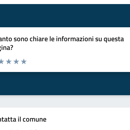
nto sono chiare le informazioni su questa
gina?
da 1 a 5 stelle la pagina
a 1 stelle su 5
aluta 2 stelle su 5
Valuta 3 stelle su 5
Valuta 4 stelle su 5
Valuta 5 stelle su 5
tatta il comune