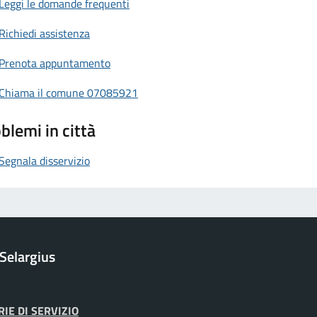
Leggi le domande frequenti
Richiedi assistenza
Prenota appuntamento
Chiama il comune 07085921
blemi in città
Segnala disservizio
Selargius
IE DI SERVIZIO