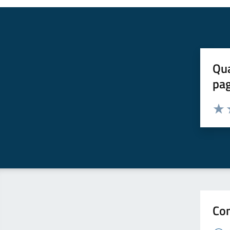
Qua
pa
Valuta 
Valut
V
Con