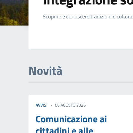
Dettagli della not
Scoprire e conoscere tradizioni e cultura
Novità
AVVISI
06 AGOSTO 2026
Comunicazione ai
cittadini e alle